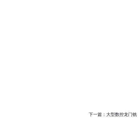
下一篇：
大型数控龙门铣