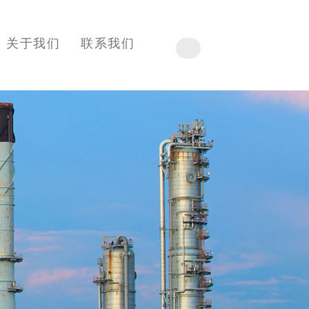
关于我们
联系我们