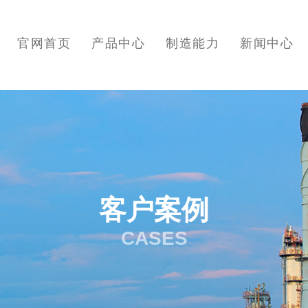
官网首页
产品中心
制造能力
新闻中心
客户案例
CASES