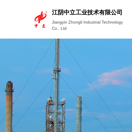
江阴中立工业技术有限公司
Jiangyin Zhongli Industrial Technology
Co., Ltd