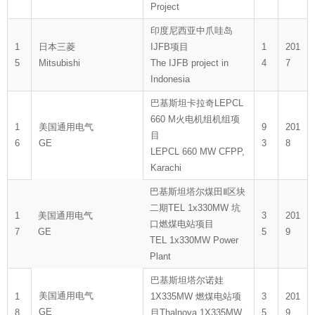
Project
印度尼西亚中爪哇岛
1
日本三菱
IJFB项目
1
201
5
Mitsubishi
The IJFB project in
4
7
Indonesia
巴基斯坦卡拉奇LEPCL
660 M火电机组机组项
1
美国通用电气
9
201
目
6
GE
3
8
LEPCL 660 MW CFPP,
Karachi
巴基斯坦塔尔煤田Ⅱ区块
二期TEL 1x330MW 坑
1
美国通用电气
3
201
口燃煤电站项目
7
GE
5
9
TEL 1x330MW Power
Plant
巴基斯坦塔尔诺娃
美国通用电气
1
1X335MW 燃煤电站项
3
201
GE
8
目Thalnova 1X335MW
5
9