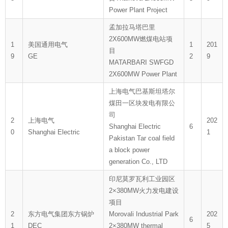
Power Plant Project
孟加拉马塔巴里
2X600MW燃煤电站项
1
美国通用电气
1
201
目
9
GE
2
9
MATARBARI SWFGD
2X600MW Power Plant
上海电气巴基斯坦塔尔
煤田一区块发电有限公
司
2
上海电气
202
Shanghai Electric
6
0
Shanghai Electric
1
Pakistan Tar coal field
a block power
generation Co., LTD
印尼莫罗瓦利工业园区
2×380MW火力发电建设
项目
2
东方电气集团东方锅炉
Morovali Industrial Park
202
6
1
DEC
2×380MW thermal
5