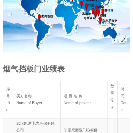
烟气挡板门业绩表
数
序
时
量
号
买方名称
项 目 名 称
间
Q
N
Name of Buyer
Name of project
Dat
ty
o.
e
.
武汉凯迪电力环保有限
公司
印度尼西亚TJB项目