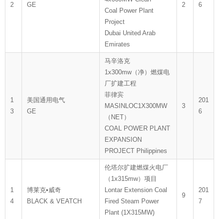
2
GE
2
6
Coal Power Plant
Project
Dubai United Arab
Emirates
马辛洛克
1x300mw（净）燃煤电
厂扩建工程
菲律宾
1
美国通用电气
201
MASINLOC1X300MW
3
3
GE
6
（NET）
COAL POWER PLANT
EXPANSION
PROJECT Philippines
伦塔尔扩建燃煤火电厂
（1x315mw）项目
1
博莱克•威奇
Lontar Extension Coal
201
9
4
BLACK & VEATCH
Fired Steam Power
7
Plant (1X315MW)