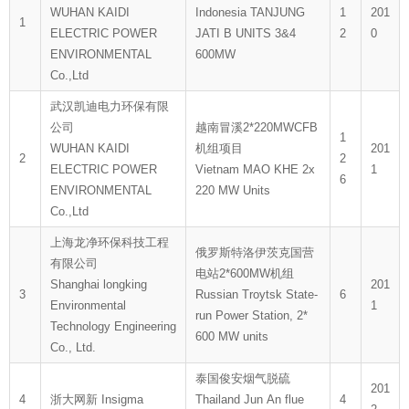
WUHAN KAIDI
Indonesia TANJUNG
1
201
1
ELECTRIC POWER
JATI B UNITS 3&4
2
0
ENVIRONMENTAL
600MW
Co.,Ltd
武汉凯迪电力环保有限
公司
越南冒溪2*220MWCFB
1
WUHAN KAIDI
机组项目
201
2
2
ELECTRIC POWER
Vietnam MAO KHE 2x
1
6
ENVIRONMENTAL
220 MW Units
Co.,Ltd
上海龙净环保科技工程
俄罗斯特洛伊茨克国营
有限公司
电站2*600MW机组
Shanghai longking
201
3
Russian Troytsk State-
6
Environmental
1
run Power Station, 2*
Technology Engineering
600 MW units
Co., Ltd.
泰国俊安烟气脱硫
201
4
浙大网新 Insigma
Thailand Jun An flue
4