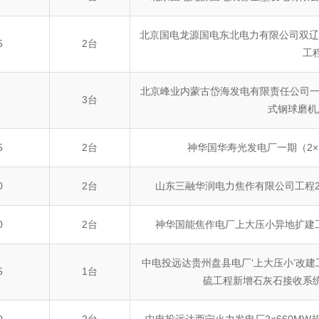
北京国电龙源国电东北电力有限公司双辽发
5
2台
工
北京峰业内蒙古岱海发电有限责任公司一期
3台
式钢球磨机
5
2台
神华国华寿光发电厂一期（2×
0
2台
山东三融华润电力焦作有限公司工程2
0
2台
神华国能焦作电厂上大压小异地扩建工
中电投远达贵州盘县电厂‘上大压小’改建工
5
1台
硫工程新增石灰石接收系