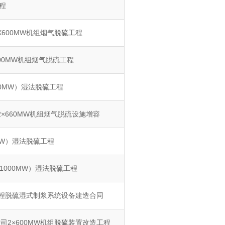
程
600MW机组烟气脱硫工程
00MW机组烟气脱硫工程
00MW）湿法脱硫工程
×660MW机组烟气脱硫设施增容
MW）湿法脱硫工程
1000MW）湿法脱硫工程
工程脱硫湿式制浆系统设备建造合同
2×600MW机组脱硫装置改造工程