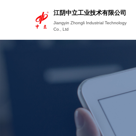
江阴中立工业技术有限公司
Jiangyin Zhongli Industrial Technology
Co., Ltd