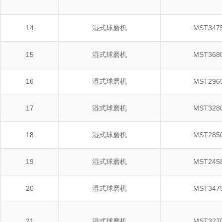
14
湿式球磨机
MST347
15
湿式球磨机
MST368
16
湿式球磨机
MST296
17
湿式球磨机
MST328
18
湿式球磨机
MST285
19
湿式球磨机
MST245
20
湿式球磨机
MST347
21
湿式球磨机
MST327