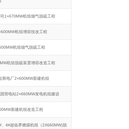
程
1×670MW机组烟气脱硫工程
600MW机组增容技改工程
600MW机组烟气脱硫工程
0MW机组脱硫装置增容改造工程
斯电厂2×600MW新建机组
营电站2×660MW发电机组建设
00MW新建机组改造工程
4#超临界燃煤机组（2X660MW)脱