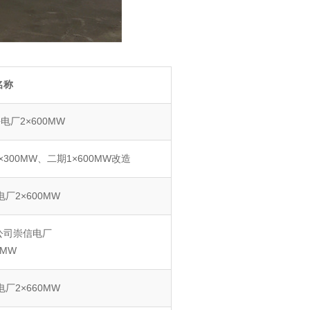
名称
厂2×600MW
00MW、二期1×600MW改造
厂2×600MW
公司崇信电厂
0MW
厂2×660MW