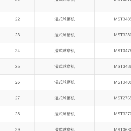
22
湿式球磨机
MST348
23
湿式球磨机
MST328
24
湿式球磨机
MST347
25
湿式球磨机
MST348
26
湿式球磨机
MST348
27
湿式球磨机
MST276
28
湿式球磨机
MST327
29
湿式球磨机
MST368