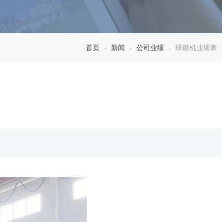
首页
新闻
公司业绩
球磨机业绩表
-
-
-