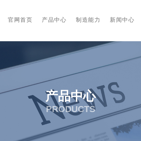
官网首页
产品中心
制造能力
新闻中心
产品中心
PRODUCTS