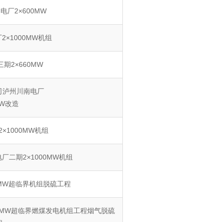
厂2×600MW
×1000MW机组
期2×660MW
司泸州川南电厂
MW改造
×1000MW机组
二期2×1000MW机组
0MW超临界机组脱硫工程
00MW超临界燃煤发电机组工程烟气脱硫